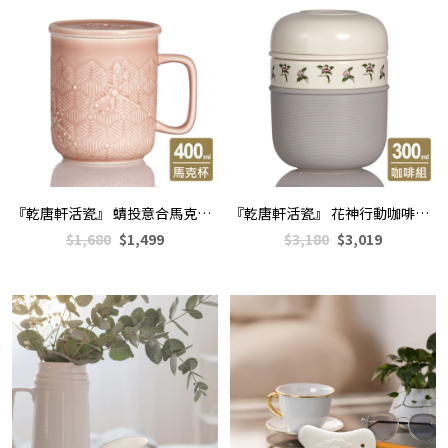
『乾唐軒活瓷』 蜻投意合馬克杯(含蓋)400ml
『乾唐軒活瓷』 花神行動咖啡組(不附贈濾紙)
$1,680
$1,499
$3,180
$3,019