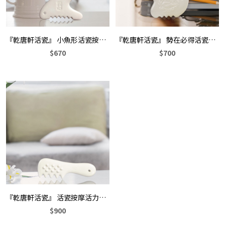
『乾唐軒活瓷』 小魚形活瓷按摩梳(附繩結)
『乾唐軒活瓷』 勢在必得活瓷按摩刮痧寶(附繩結)
$670
$700
『乾唐軒活瓷』 活瓷按摩活力梳(附繩結)
$900