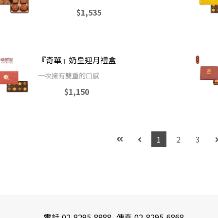
$1,535
『奇華』奶皇迎月禮盒
一次擁有雙重的口感
$1,150
1
2
3
電話
02-8295-8888
傳真
02-8295-6868