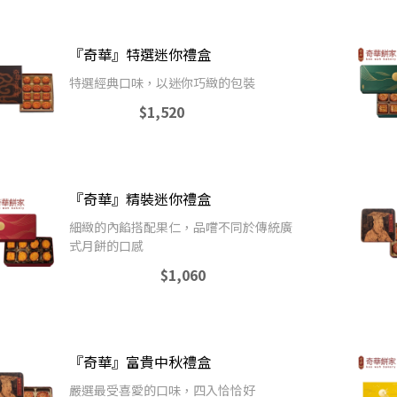
『奇華』特選迷你禮盒
特選經典口味，以迷你巧緻的包裝
$1,520
『奇華』精裝迷你禮盒
細緻的內餡搭配果仁，品嚐不同於傳統廣
式月餅的口感
$1,060
『奇華』富貴中秋禮盒
嚴選最受喜愛的口味，四入恰恰好