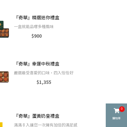
『奇華』精選迷你禮盒
一盒就能品嚐多種風味
$900
『奇華』幸運中秋禮盒
嚴選最受喜愛的口味，四入恰恰好
$1,355
0
『奇華』蛋黃奶皇禮盒
購物車
滿滿 8 入讓您一次擁有加倍的滿足感