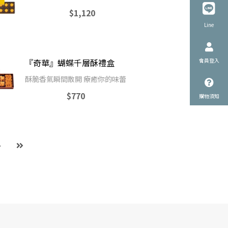
$1,120
Line
會員登入
『奇華』蝴蝶千層酥禮盒
酥脆香氣瞬間散開 療癒你的味蕾
$770
購物須知