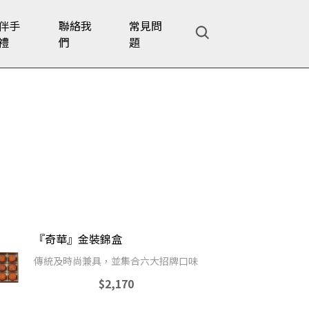
伴手
聯絡我
常見問
禮
們
題
『奇華』金裝錦盒
傳統及時尚兼具，並集合六大招牌口味
$2,170