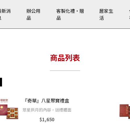
最新消
辦公用
客製化禮‧贈
居家生
息
品
品
活
商品列表
『奇華』八星聚寶禮盒
眾星拱月的內容，送禮體面
$1,650