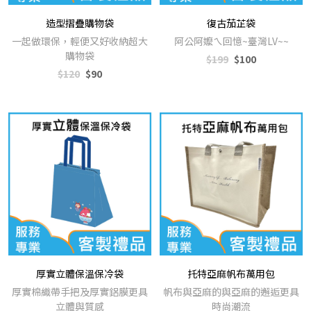
造型摺疊購物袋
復古茄芷袋
一起做環保，輕便又好收納超大
阿公阿嬤ㄟ回憶~臺灣LV~~
購物袋
$199
$100
$120
$90
厚實立體保溫保冷袋
托特亞麻帆布萬用包
厚實棉織帶手把及厚實鋁膜更具
帆布與亞麻的與亞麻的邂逅更具
立體與質感
時尚潮流