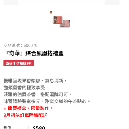
商品編號：
600070
『奇華』綜合鳳凰捲禮盒
奇華手信預購9折
優雅呈現果香馥郁、氣息清新，
齒頰留香的極致享受。
淡雅的伯爵茶香，搭配濃醇可可，
味蕾體驗豐富多元，甜蜜交織的午茶點心。
⭐ 節慶禮盒，限量製作。
9月初依訂單陸續配送
$
580
售價