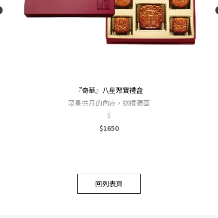
『奇華』八星聚寶禮盒
眾星拱月的內容，送禮體面
$
$1650
回列表頁