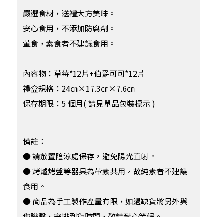
嚴選食材，送禮大方美味。
安心食用，不添加防腐劑。
葷食，素食者不建議食用。
內容物：草莓*12片+伯爵可可*12片
禮盒規格：24㎝×17.3㎝×7.6㎝
保存期限：5 個月( 請見單品包裝標示 )
備註：
● 請放置陰涼處保存，避免陽光直射。
● 烤爐烤盤等器具為葷素共用，故純素者不建議
食用。
● 商品為手工製作產量有限，如遇缺貨將另外與
您聯繫，安排到貨時間，敬請耐心等候。