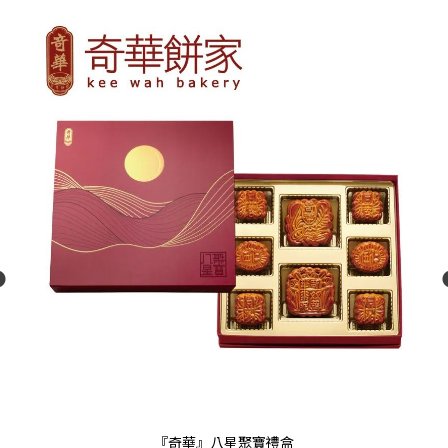
『奇華』八星聚寶禮盒