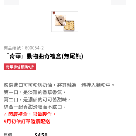
商品編號：
600054-2
『奇華』動物曲奇禮盒(無尾熊)
奇華手信預購9折
嚴選進口可可粉與奶油，將其融為一體拌入麵粉中。
第一口，是淡雅的香草香氣，
第二口，是濃郁的可可苦甜味，
綜合一起香甜滑順而不膩口。
⭐ 節慶禮盒，限量製作。
9月初依訂單陸續配送
$
450
售價