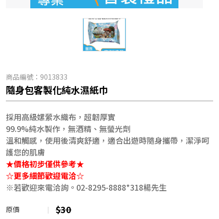
商品編號：
9013833
隨身包客製化純水濕紙巾
採用高級嫘縈水織布，超韌厚實
99.9%純水製作，無酒精、無螢光劑
溫和觸感，使用後清爽舒適，適合出遊時隨身攜帶，潔淨呵
護您的肌膚
★價格初步僅供參考★
☆更多細節歡迎電洽☆
※若歡迎來電洽詢。02-8295-8888*318楊先生
$30
原價